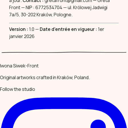
à jour.
Contact :
gretafront@gmail.com
— Greta
Front — NIP : 6772534704 — ul. Królowej Jadwigi
7a/5, 30-202 Kraków, Pologne.
Version :
1.0 —
Date d'entrée en vigueur :
1er
janvier 2026
Iwona Siwek-Front
Original artworks crafted in Kraków, Poland.
Follow the studio